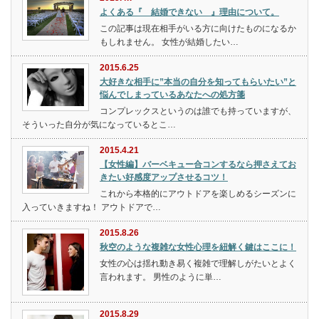
よくある『 結婚できない 』理由について。
この記事は現在相手がいる方に向けたものになるか
もしれません。 女性が結婚したい…
2015.6.25
大好きな相手に”本当の自分を知ってもらいたい”と
悩んでしまっているあなたへの処方箋
コンプレックスというのは誰でも持っていますが、
そういった自分が気になっているとこ…
2015.4.21
【女性編】バーベキュー合コンするなら押さえてお
きたい好感度アップさせるコツ！
これから本格的にアウトドアを楽しめるシーズンに
入っていきますね！ アウトドアで…
2015.8.26
秋空のような複雑な女性心理を紐解く鍵はここに！
女性の心は揺れ動き易く複雑で理解しがたいとよく
言われます。 男性のように単…
2015.8.29