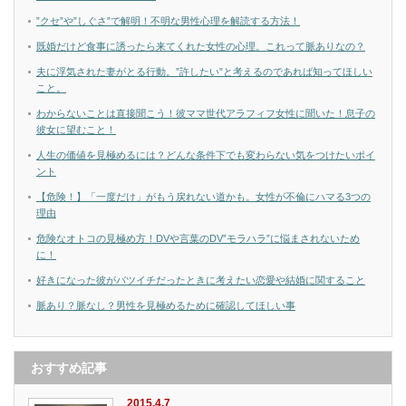
”クセ”や”しぐさ”で解明！不明な男性心理を解読する方法！
既婚だけど食事に誘ったら来てくれた女性の心理。これって脈ありなの？
夫に浮気された妻がとる行動。”許したい”と考えるのであれば知ってほしい
こと。
わからないことは直接聞こう！彼ママ世代アラフィフ女性に聞いた！息子の
彼女に望むこと！
人生の価値を見極めるには？どんな条件下でも変わらない気をつけたいポイ
ント
【危険！】「一度だけ」がもう戻れない道かも。女性が不倫にハマる3つの
理由
危険なオトコの見極め方！DVや言葉のDV”モラハラ”に悩まされないため
に！
好きになった彼がバツイチだったときに考えたい恋愛や結婚に関すること
脈あり？脈なし？男性を見極めるために確認してほしい事
おすすめ記事
2015.4.7