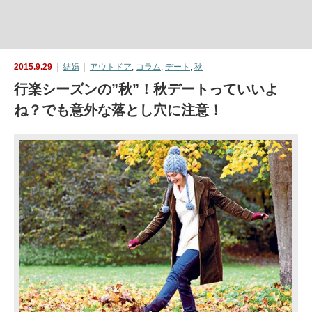
2015.9.29
結婚
アウトドア
,
コラム
,
デート
,
秋
行楽シーズンの”秋”！秋デートっていいよ
ね？でも意外な落とし穴に注意！