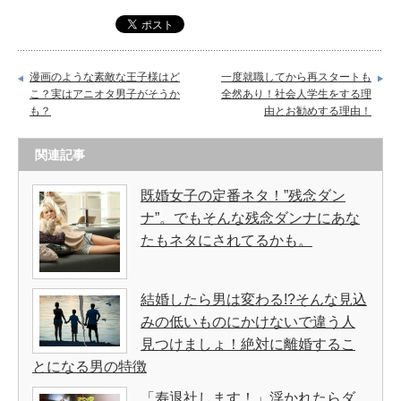
漫画のような素敵な王子様はど
一度就職してから再スタートも
こ？実はアニオタ男子がそうか
全然あり！社会人学生をする理
も？
由とお勧めする理由！
関連記事
既婚女子の定番ネタ！”残念ダン
ナ”。でもそんな残念ダンナにあな
たもネタにされてるかも。
結婚したら男は変わる!?そんな見込
みの低いものにかけないで違う人
見つけましょ！絶対に離婚するこ
とになる男の特徴
「寿退社します！」浮かれたらダ