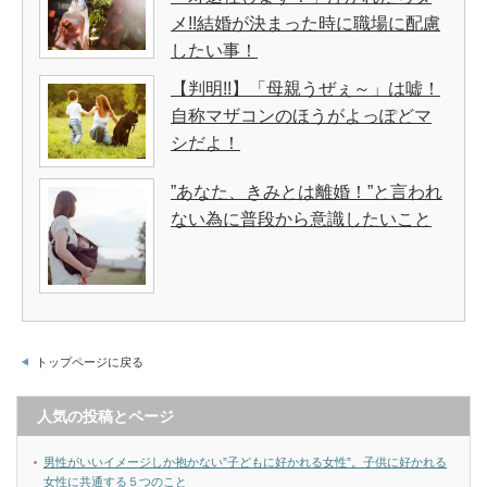
メ!!結婚が決まった時に職場に配慮
したい事！
【判明!!】「母親うぜぇ～」は嘘！
自称マザコンのほうがよっぽどマ
シだよ！
”あなた、きみとは離婚！”と言われ
ない為に普段から意識したいこと
トップページに戻る
人気の投稿とページ
男性がいいイメージしか抱かない”子どもに好かれる女性”。子供に好かれる
女性に共通する５つのこと