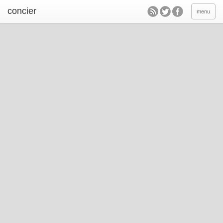
concier
menu