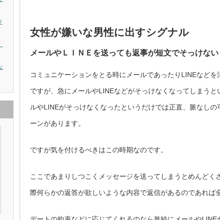
ラ
女性が嫌いな男性に出すシグナル
。
メールやＬＩＮＥを送っても返事が短文でそっけない
な
コミュニケーションをとる時にメールであったりLINEなど
ですが、急にメールやLINEなどがそっけなくなってしまう
ルやLINEがそっけなくなったというだけでは正直、脈なし
ーンがあります。
ですが気を付けるべきはこの時期なのです。
ここであまりしつこくメッセージを送ってしまうとめんどく
際何らかの返答が欲しいような内容で返信があるのであれば
デートの約束などに応じてくれるのなら単純にメールやLIN