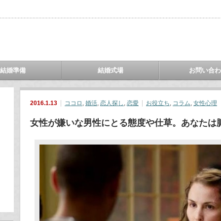
結婚準備
結婚式場
お問い合
2016.1.13
ココロ
,
婚活
,
恋人探し
,
恋愛
お役立ち
,
コラム
,
女性心理
女性が嫌いな男性にとる態度や仕草。あなたは