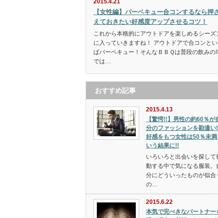
2015.4.21
【女性編】バーベキュー合コンするなら押
えておきたい好感度アップさせるコツ！
これから本格的にアウトドアを楽しめるシーズ
に入っていきますね！ アウトドアで合コンとい
ばバーベキュー！そんなＢＢＱは普段の飲みの
では…
おすすめ記事
2015.4.13
【驚愕!!】男性の約60％が
分のファッションを勘違い!
好感をもつ女性は50％未満
いう結果に!!
いろいろと出会いを探して
動する中で気になる服装。
分にどういったものが似合
の…
2015.6.22
本気で完ぺきなパートナー