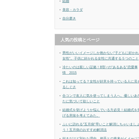
結婚
美容・カラダ
自分磨き
人気の投稿とページ
男性がいいイメージしか抱かない”子どもに好かれ
女性”。子供に好かれる女性に共通する５つのこと
冷たいのは親しい証拠！B型♂の”あるある”恋愛事
情 2015
これは知ってる？女性が好意を持っている人に見
るしぐさ
合コンで友人に気を使ってしまう人へ。優しいあ
たに気づいて欲しいこと
結婚式を挙げようか悩んでいる方必見！結婚式を
げる意味を考えてみた。
ふいに訪れる”五月病”早いこと解消しちゃいまし
う！五月病のおすすめ解消法
好きだけど別れた理由。相手との将来がイメージ