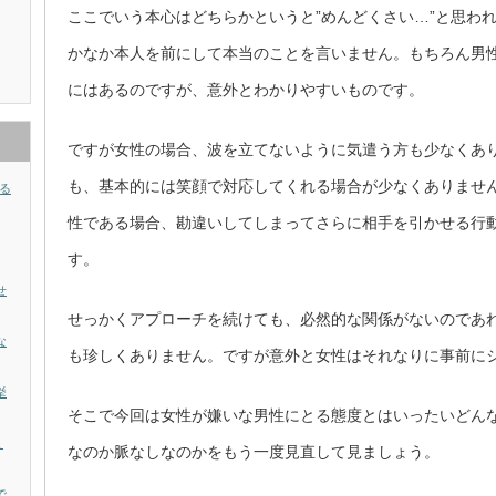
ここでいう本心はどちらかというと”めんどくさい…”と思わ
かなか本人を前にして本当のことを言いません。もちろん男
にはあるのですが、意外とわかりやすいものです。
ですが女性の場合、波を立てないように気遣う方も少なくあ
も、基本的には笑顔で対応してくれる場合が少なくありませ
る
性である場合、勘違いしてしまってさらに相手を引かせる行
す。
せ
せっかくアプローチを続けても、必然的な関係がないのであ
な
も珍しくありません。ですが意外と女性はそれなりに事前に
挙
そこで今回は女性が嫌いな男性にとる態度とはいったいどん
ょ
なのか脈なしなのかをもう一度見直して見ましょう。
で