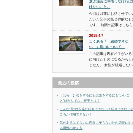
選ぶ場合に覚悟しなければ
けないこと。
今回は以前にお話させてい
だいた記事の第２弾的なも
です。 前回の記事はこちら
2015.4.7
よくある『 結婚できな
い 』理由について。
この記事は現在相手がいる
に向けたものになるかもし
ません。 女性が結婚したい
最近の投稿
【悲報！】恋をするにも恋愛をするにも”いいこ
と”ばかりでない現実とは？
こんな”彼”は友達に紹介できない！紹介できない
ころか信用できない！
気があるはずなのに恋愛に至らない社内恋愛に対
る男性の考え方