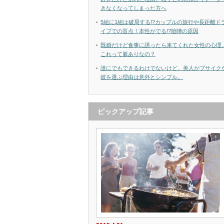
きなくなってしまった方へ
5組に1組は破局する!?カップルの旅行や長距離ド
イブでの盲点！本性がでる!?喧嘩の原因
既婚だけど食事に誘ったら来てくれた女性の心理
これって脈ありなの？
誰にでもできるわけでないけど、美人がブサイク
彼を選ぶ理由は意外とシンプル。
ピックアップ記事