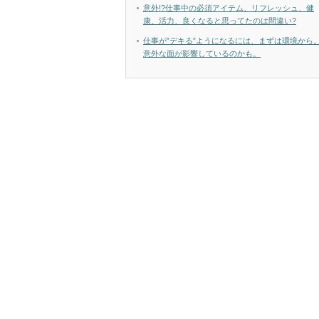
意外!?仕事中の必須アイテム、リフレッシュ、健
康、活力、良くなると思ってたのは間違い?
仕事が”デキる”ようになるには、まずは環境から
意外な面が影響しているのかも。