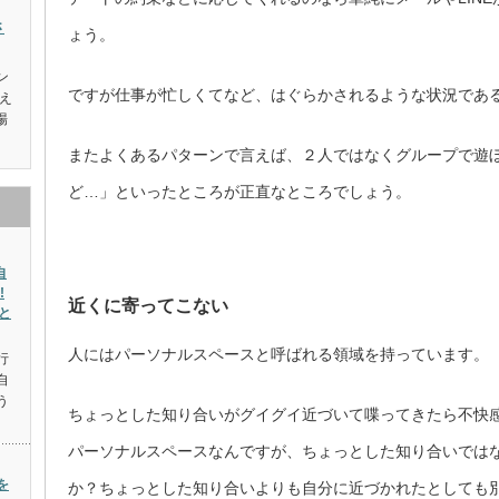
さ
ょう。
ン
ですが仕事が忙しくてなど、はぐらかされるような状況であ
え
場
またよくあるパターンで言えば、２人ではなくグループで遊
ど…」といったところが正直なところでしょう。
自
!
近くに寄ってこない
と
人にはパーソナルスペースと呼ばれる領域を持っています。
行
自
う
ちょっとした知り合いがグイグイ近づいて喋ってきたら不快
パーソナルスペースなんですが、ちょっとした知り合いでは
を
か？ちょっとした知り合いよりも自分に近づかれたとしても