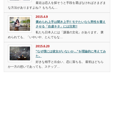
最近は恋人を探そうと手段を選ばなければさまざま
な方法がありますよね？ もちろん…
2015.4.9
褒められ上手は聞き上手!! モテたいなら男性を萎え
させる「自虐ネタ」には注意!!
私たち日本人には「謙遜の文化」があります。 褒
められても、「いやいや、とんでもな…
2015.6.20
”なぜ僕には彼女がいないか…”を理論的に考えてみ
た。
好きな相手と出会い、恋に落ちる。 最初はどちら
か一方の想いであっても、ステップ…