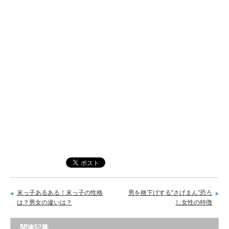
末っ子あるある！末っ子の性格
男を格下げする”さげまん”恐ろ
は？男女の違いは？
し女性の特徴
関連記事