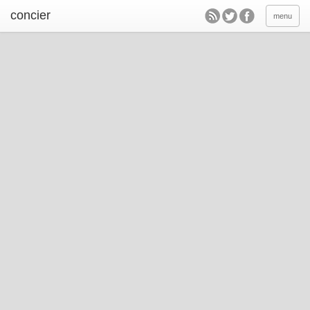
concier
menu