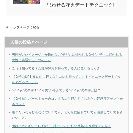
思わせる花火デートテクニック!!
トップページに戻る
人気の投稿とページ
男性がいいイメージしか抱かない”子どもに好かれる女性”。子供に好かれる
女性に共通する５つのこと
これは知ってる？女性が好意を持っている人に見せるしぐさ
【女子力UP】夏に山に行くならコレを持っていけ！ピクニックデートで女
をアゲるアイテム
”イイ女”の条件！”イイ男”が考えている”イイ女”の条件とは？
【女性編】バーベキュー合コンするなら押さえておきたい好感度アップさせ
るコツ！
モテたいならどんなに忙しくても、どんなに疲れていても徹底してしておき
たいこと。
”嫉妬”はデメリットばかり、彼にしてしまう”嫉妬”を克服する方法！