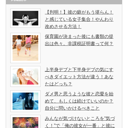
【判明！】彼の癖がもう堪らん！
と感じている女子集合！やんわり
改めさせる方法！
保育園が決まった後にも書類の提
出は色々。非課税証明書って何？
上半身デブと下半身デブの気にす
べきダイエット方法が違う！あな
たはどっち？
ダメ男と思うような彼と恋愛を始
めて、もしくは続けていいのか？
自分に問いかけるべきこと
みんなが気づけないところを”気づ
く！”で「俺の彼女が一番」と彼に