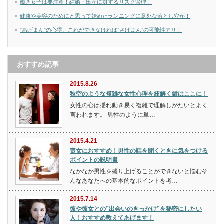
働き女子は要注意！結婚・出産に対するリスク管理！
健康や美容のためにと思って始めたランニングに意外な落とし穴が！
”あげまん”の心得。これができなければ”さげまん”の可能性アリ！
おすすめ記事
2015.8.26
秋空のような複雑な女性心理を紐解く鍵はここに！
女性の心は揺れ動き易く複雑で理解しがたいとよく
言われます。 男性のように単…
2015.4.21
喪女におすすめ！男性の話を聞くときに気をつける
ポイントの説明書
なかなか男性を盛り上げることができないと悩むそ
んなあなたへの基本的なポイントを考…
2015.7.14
彼や彼女との”出会いのきっかけ”を秘密にしたい
人！おすすめ教えてあげます！