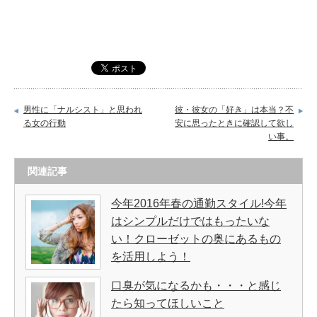
男性に「ナルシスト」と思われ
彼・彼女の「好き」は本当？不
る女の行動
安に思ったときに確認して欲し
い事。
関連記事
今年2016年春の通勤スタイル!今年
はシンプルだけではもったいな
い！クローゼットの奥にあるもの
を活用しよう！
口臭が気になるかも・・・と感じ
たら知ってほしいこと