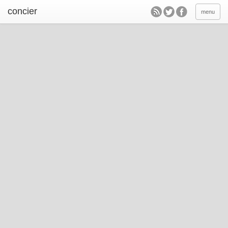
concier
menu