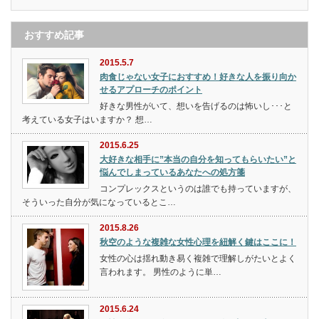
おすすめ記事
2015.5.7
肉食じゃない女子におすすめ！好きな人を振り向か
せるアプローチのポイント
好きな男性がいて、想いを告げるのは怖いし･･･と
考えている女子はいますか？ 想…
2015.6.25
大好きな相手に”本当の自分を知ってもらいたい”と
悩んでしまっているあなたへの処方箋
コンプレックスというのは誰でも持っていますが、
そういった自分が気になっているとこ…
2015.8.26
秋空のような複雑な女性心理を紐解く鍵はここに！
女性の心は揺れ動き易く複雑で理解しがたいとよく
言われます。 男性のように単…
2015.6.24