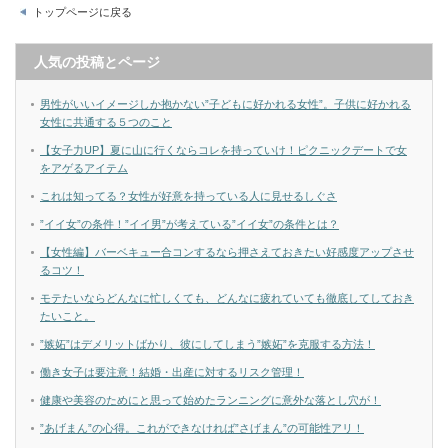
トップページに戻る
人気の投稿とページ
男性がいいイメージしか抱かない”子どもに好かれる女性”。子供に好かれる
女性に共通する５つのこと
【女子力UP】夏に山に行くならコレを持っていけ！ピクニックデートで女
をアゲるアイテム
これは知ってる？女性が好意を持っている人に見せるしぐさ
”イイ女”の条件！”イイ男”が考えている”イイ女”の条件とは？
【女性編】バーベキュー合コンするなら押さえておきたい好感度アップさせ
るコツ！
モテたいならどんなに忙しくても、どんなに疲れていても徹底してしておき
たいこと。
”嫉妬”はデメリットばかり、彼にしてしまう”嫉妬”を克服する方法！
働き女子は要注意！結婚・出産に対するリスク管理！
健康や美容のためにと思って始めたランニングに意外な落とし穴が！
”あげまん”の心得。これができなければ”さげまん”の可能性アリ！