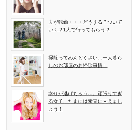
夫が転勤・・・どうする？ついて
いく？1人で行ってもらう？
掃除ってめんどくさい…一人暮ら
しのお部屋のお掃除事情！
幸せが逃げちゃう…。頑張りすぎ
る女子、たまには素直に甘えまし
ょう！