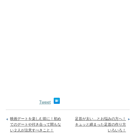
Tweet
映画デートを楽しむ前に！初め
足首が太い…とお悩みの方へ！
てのデートや付き合って間もな
キュッと締まった足首の作り方
い２人が注意すべきこと！
いろいろ！