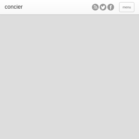
concier
menu