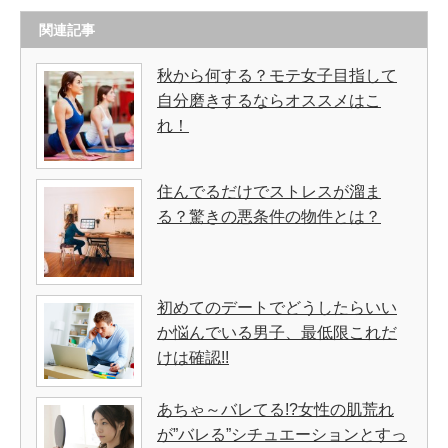
関連記事
秋から何する？モテ女子目指して
自分磨きするならオススメはこ
れ！
住んでるだけでストレスが溜ま
る？驚きの悪条件の物件とは？
初めてのデートでどうしたらいい
か悩んでいる男子、最低限これだ
けは確認!!
あちゃ～バレてる!?女性の肌荒れ
が”バレる”シチュエーションとすっ