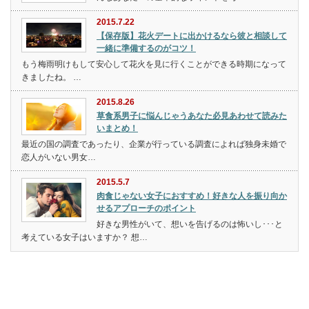
2015.7.22
【保存版】花火デートに出かけるなら彼と相談して
一緒に準備するのがコツ！
もう梅雨明けもして安心して花火を見に行くことができる時期になって
きましたね。 …
2015.8.26
草食系男子に悩んじゃうあなた必見あわせて読みた
いまとめ！
最近の国の調査であったり、企業が行っている調査によれば独身未婚で
恋人がいない男女…
2015.5.7
肉食じゃない女子におすすめ！好きな人を振り向か
せるアプローチのポイント
好きな男性がいて、想いを告げるのは怖いし･･･と
考えている女子はいますか？ 想…