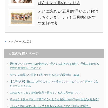
ぴんキレイ肌のつくり方
ふいに訪れる”五月病”早いこと解消
しちゃいましょう！五月病のおす
すめ解消法
トップページに戻る
人気の投稿とページ
男性がいいイメージしか抱かない”子どもに好かれる女性”。子供に好かれる
女性に共通する５つのこと
冷たいのは親しい証拠！B型♂の”あるある”恋愛事情 2015
【女子力UP】夏に山に行くならコレを持っていけ！ピクニックデートで女
をアゲるアイテム
これは知ってる？女性が好意を持っている人に見せるしぐさ
そっちから誘っておいて何!?イラッとさせる誘い方の下手な男性”あるある”
いい人が陥りやすいトラップ！男も女も不幸にする”性悪女”の特徴。