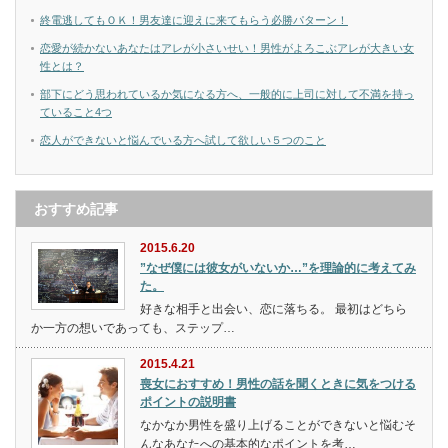
終電逃してもＯＫ！男友達に迎えに来てもらう必勝パターン！
恋愛が続かないあなたはアレが小さいせい！男性がよろこぶアレが大きい女
性とは？
部下にどう思われているか気になる方へ、一般的に上司に対して不満を持っ
ていること4つ
恋人ができないと悩んでいる方へ試して欲しい５つのこと
おすすめ記事
2015.6.20
”なぜ僕には彼女がいないか…”を理論的に考えてみ
た。
好きな相手と出会い、恋に落ちる。 最初はどちら
か一方の想いであっても、ステップ…
2015.4.21
喪女におすすめ！男性の話を聞くときに気をつける
ポイントの説明書
なかなか男性を盛り上げることができないと悩むそ
んなあなたへの基本的なポイントを考…