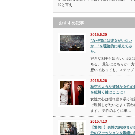
和と言え…
おすすめ記事
2015.6.20
”なぜ僕には彼女がいない
か…”を理論的に考えてみ
た。
好きな相手と出会い、恋に
ちる。 最初はどちらか一方
想いであっても、ステップ
2015.8.26
秋空のような複雑な女性心
を紐解く鍵はここに！
女性の心は揺れ動き易く複
で理解しがたいとよく言わ
ます。 男性のように単…
2015.4.13
【驚愕!!】男性の約60％が
分のファッションを勘違い!