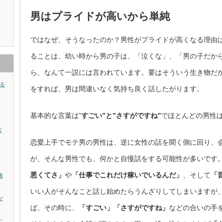
男はプライドが高いから単純
ではなぜ、そうなったのか？男性がプライドが高くなる理由
ることは、幼い時から男の子は、「泣くな」、「男の子だか
ら、なんて一説には言われています。要はそういう生き物だ
る
をすれば、男は間違いなく気持ち良く話したがります。
基本的な言葉は”
すごい”と”さすがですね”
でほとんどの男性
方
恋愛上手でモテ男の男性は、逆に女性の話を聞く側に回り、
が、そんな男性でも、何かと自慢話をする可能性が多いです
悪くてさ」
や
「仕事でこれだけ稼いでいるんだ」
、そして
「
勝
いい人がそんなこと話し始めたらうんざりしてしまいますが
が
ば、その時に、
「すごい」「さすがですね」
などの合いの手
に