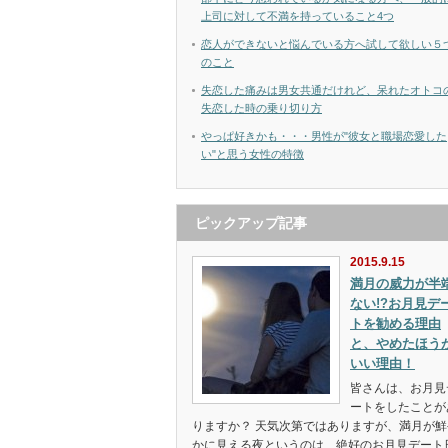
上司に対して不満を持っていること4つ
恋人ができないと悩んでいる方へ試して欲しい５
のこと
失恋した痛みは男女共通だけれど、呆れたオトコ
失恋した時の乗り切り方
やっぱ好きかも・・・男性が"彼女と職場恋愛した
い"と思う女性の特徴
ピックアップ記事
2015.9.15
満月の威力が半
ない!?お月見デ
トを勧める理由
と、やめたほう
いい理由！
皆さんは、お月見
ートをしたことが
りますか？ 天気次第ではありますが、満月が鮮
かに見える夜というのは、絶好のお月見デート