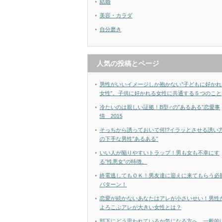
結婚
美容・カラダ
自分磨き
人気の投稿とページ
男性がいいイメージしか抱かない”子どもに好かれ
女性”。子供に好かれる女性に共通する５つのこと
冷たいのは親しい証拠！B型♂の”あるある”恋愛事
情 2015
そっちから誘っておいて何!?イラッとさせる誘い
の下手な男性”あるある”
いい人が陥りやすいトラップ！男も女も不幸にす
る”性悪女”の特徴。
終電逃してもＯＫ！男友達に迎えに来てもらう必
パターン！
恋愛が続かないあなたはアレが小さいせい！男性
よろこぶアレが大きい女性とは？
部下にどう思われているか気になる方へ、一般的