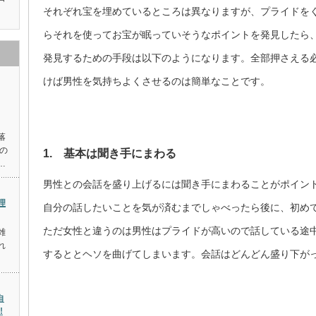
それぞれ宝を埋めているところは異なりますが、プライドを
らそれを使ってお宝が眠っていそうなポイントを発見したら
発見するための手段は以下のようになります。全部押さえる
けば男性を気持ちよくさせるのは簡単なことです。
落
の
1. 基本は聞き手にまわる
…
男性との会話を盛り上げるには聞き手にまわることがポイン
理
自分の話したいことを気が済むまでしゃべったら後に、初め
ただ女性と違うのは男性はプライドが高いので話している途
雑
れ
するととヘソを曲げてしまいます。会話はどんどん盛り下が
自
!