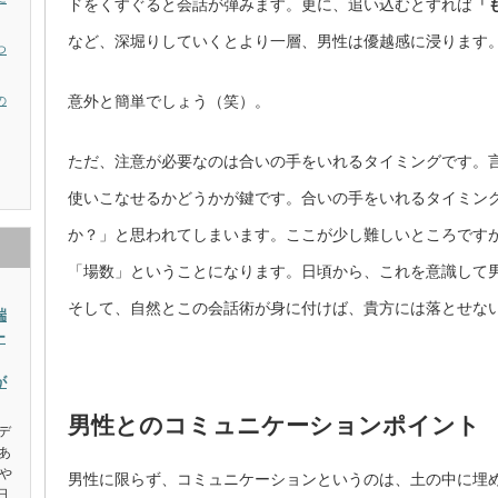
ドをくすぐると会話が弾みます。更に、追い込むとすれば
「
など、深堀りしていくとより一層、男性は優越感に浸ります
つ
意外と簡単でしょう（笑）。
の
ただ、注意が必要なのは合いの手をいれるタイミングです。
使いこなせるかどうかが鍵です。合いの手をいれるタイミン
か？」と思われてしまいます。ここが少し難しいところです
「場数」ということになります。日頃から、これを意識して
そして、自然とこの会話術が身に付けば、貴方には落とせない
端
ー
が
男性とのコミュニケーションポイント
デ
あ
や
男性に限らず、コミュニケーションというのは、土の中に埋
日