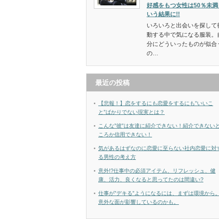
好感をもつ女性は50％未満
いう結果に!!
いろいろと出会いを探して
動する中で気になる服装。
分にどういったものが似合
の…
最近の投稿
【悲報！】恋をするにも恋愛をするにも”いいこ
と”ばかりでない現実とは？
こんな”彼”は友達に紹介できない！紹介できない
ころか信用できない！
気があるはずなのに恋愛に至らない社内恋愛に対
る男性の考え方
意外!?仕事中の必須アイテム、リフレッシュ、健
康、活力、良くなると思ってたのは間違い?
仕事が”デキる”ようになるには、まずは環境から
意外な面が影響しているのかも。