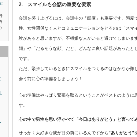
と
2. スマイルも会話の重要な要素
行
会話を盛り上げるには、会話中の「態度」も重要です。態度
自
う
性、女性関係なく人とコミュニケーションをとるのは「スマ
験があると思いますが、不機嫌な人がいると避けてしまいま
顔」や「だるそうな顔」だと、どんなに良い話題があったと
です。
ただ、緊張しているときにスマイルをつくるのはなかなか難
会う前に心の準備をしましょう！
ど
す
心の準備はやっぱり緊張を取るということがベストのように
す。
心の中で男性を思い浮かべて「今日はありがとう」と言って
。
せっかく大好きな彼が目の前にいるんですから
”ありがとう”