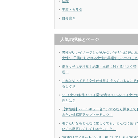
結婚
美容・カラダ
自分磨き
人気の投稿とページ
男性がいいイメージしか抱かない”子どもに好かれ
女性”。子供に好かれる女性に共通する５つのこと
働き女子は要注意！結婚・出産に対するリスク管
理！
これは知ってる？女性が好意を持っている人に見
るしぐさ
”イイ女”の条件！”イイ男”が考えている”イイ女”の
件とは？
【女性編】バーベキュー合コンするなら押さえて
きたい好感度アップさせるコツ！
モテたいならどんなに忙しくても、どんなに疲れ
いても徹底してしておきたいこと。
”嫉妬”はデメリットばかり、彼にしてしまう”嫉妬