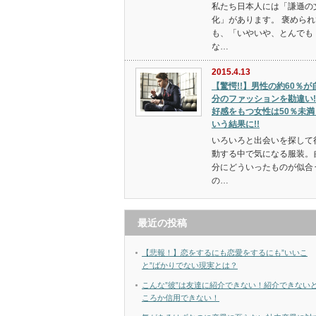
私たち日本人には「謙遜の
化」があります。 褒められ
も、「いやいや、とんでも
な…
2015.4.13
【驚愕!!】男性の約60％が
分のファッションを勘違い!
好感をもつ女性は50％未満
いう結果に!!
いろいろと出会いを探して
動する中で気になる服装。
分にどういったものが似合
の…
最近の投稿
【悲報！】恋をするにも恋愛をするにも”いいこ
と”ばかりでない現実とは？
こんな”彼”は友達に紹介できない！紹介できない
ころか信用できない！