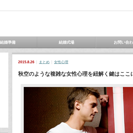
結婚準備
結婚式場
お問い合
2015.8.26
まとめ
女性心理
秋空のような複雑な女性心理を紐解く鍵はここ