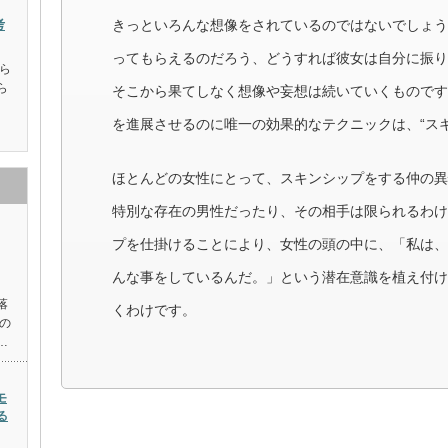
考
きっといろんな想像をされているのではないでしょう
ってもらえるのだろう、どうすれば彼女は自分に振り
ら
ら
そこから果てしなく想像や妄想は続いていくものです
を進展させるのに唯一の効果的なテクニックは、“ス
ほとんどの女性にとって、スキンシップをする仲の異
特別な存在の男性だったり、その相手は限られるわけ
プを仕掛けることにより、女性の頭の中に、「私は、
んな事をしているんだ。」という潜在意識を植え付け
落
くわけです。
の
…
モ
る