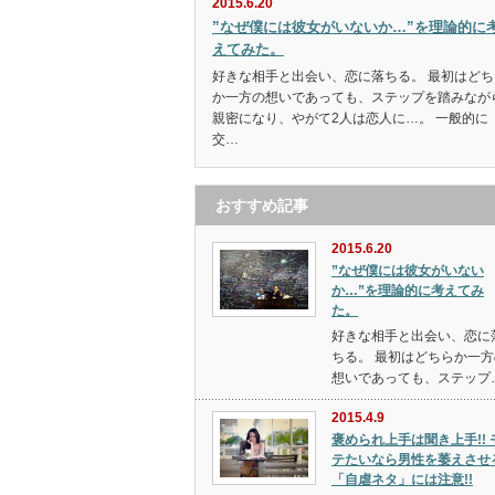
2015.6.20
”なぜ僕には彼女がいないか…”を理論的に
えてみた。
好きな相手と出会い、恋に落ちる。 最初はどち
か一方の想いであっても、ステップを踏みなが
親密になり、やがて2人は恋人に…。 一般的に
交…
おすすめ記事
2015.6.20
”なぜ僕には彼女がいない
か…”を理論的に考えてみ
た。
好きな相手と出会い、恋に
ちる。 最初はどちらか一方
想いであっても、ステップ
2015.4.9
褒められ上手は聞き上手!! 
テたいなら男性を萎えさせ
「自虐ネタ」には注意!!