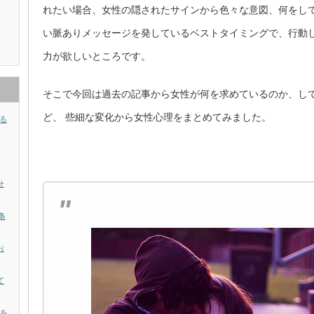
れたい場合、女性の隠されたサインから色々な意図、何をして
い脈ありメッセージを発しているベストタイミングで、行動し
力が欲しいところです。
そこで今回は過去の記事から女性が何を求めているのか、し
ど、 些細な変化から女性心理をまとめてみました。
る
せ
条
お
て
”を