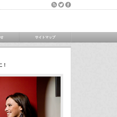
わせ
サイトマップ
に！