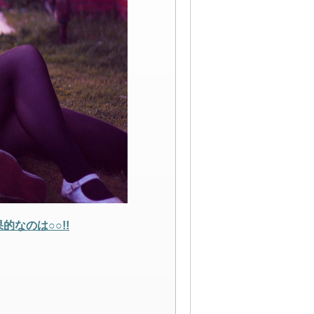
なのは○○!!