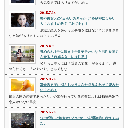
天気次第ではありますが、満…
2015.7.14
彼や彼女との”出会いのきっかけ”を秘密にしたい
人！おすすめ教えてあげます！
最近は恋人を探そうと手段を選ばなければさまざま
な方法がありますよね？ もちろん…
2015.4.9
褒められ上手は聞き上手!! モテたいなら男性を萎え
させる「自虐ネタ」には注意!!
私たち日本人には「謙遜の文化」があります。 褒
められても、「いやいや、とんでもな…
2015.8.26
草食系男子に悩んじゃうあなた必見あわせて読みた
いまとめ！
最近の国の調査であったり、企業が行っている調査によれば独身未婚で
恋人がいない男女…
2015.6.20
”なぜ僕には彼女がいないか…”を理論的に考えてみ
た。