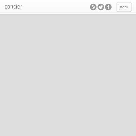
concier
menu