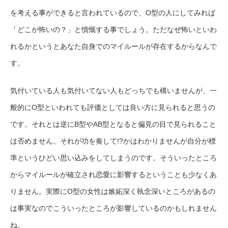
を考える事ができると言われているので、O型の人にしてみれば
「どこが怖いの？」と憤慨する事でしょう。ただなぜ怖いといわ
れるかというとあなた自身でのマイルールが存在するからなんで
す。
気付いている人も気付いてない人もどっちでも構いませんが、一
般的にO型といわれても評価としては良い方に見られると思うの
です。それとは逆にB型やAB型となると偏見の目で見られること
は否めません。それが功を奏して!?かはわかりませんが自分が標
準というひどい思い込みをしてしまうのです。そういったところ
からマイルールが確立され恋愛に影響するということも少なくあ
りません。実際にO型の女性は嫉妬深く執念深いところがあるの
は事実なのでこういったところが影響しているのかもしれません
ね。