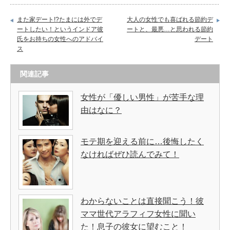
また家デート!?たまには外でデ
大人の女性でも喜ばれる節約デ
ートしたい！というインドア彼
ートと、最悪…と思われる節約
氏をお持ちの女性へのアドバイ
デート
ス
関連記事
女性が「優しい男性」が苦手な理
由はなに？
モテ期を迎える前に…後悔したく
なければぜひ読んでみて！
わからないことは直接聞こう！彼
ママ世代アラフィフ女性に聞い
た！息子の彼女に望むこと！