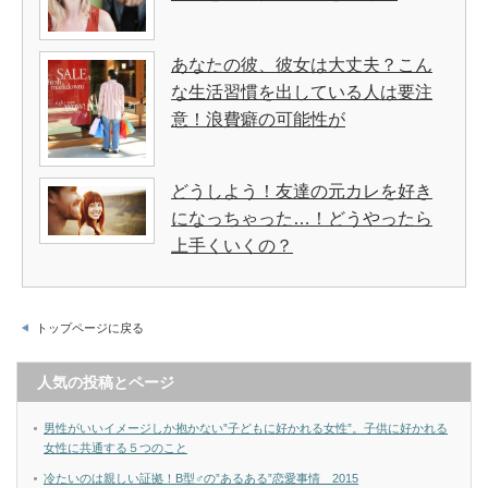
あなたの彼、彼女は大丈夫？こん
な生活習慣を出している人は要注
意！浪費癖の可能性が
どうしよう！友達の元カレを好き
になっちゃった…！どうやったら
上手くいくの？
トップページに戻る
人気の投稿とページ
男性がいいイメージしか抱かない”子どもに好かれる女性”。子供に好かれる
女性に共通する５つのこと
冷たいのは親しい証拠！B型♂の”あるある”恋愛事情 2015