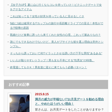
【女子力UP】夏に山に行くならコレを持っていけ！ピクニックデートで女
をアゲるアイテム
これは知ってる？女性が好意を持っている人に見せるしぐさ
5組に1組は破局する!?カップルの旅行や長距離ドライブでの盲点！本性がで
る!?喧嘩の原因
既婚だけど食事に誘ったら来てくれた女性の心理。これって脈ありなの？
誰にでもできるわけでないけど、美人がブサイクな彼を選ぶ理由は意外とシ
ンプル。
そっちから誘っておいて何!?イラッとさせる誘い方の下手な男性”あるある”
いい人が陥りやすいトラップ！男も女も不幸にする”性悪女”の特徴。
終電逃してもＯＫ！男友達に迎えに来てもらう必勝パターン！
おすすめ記事
2015.9.15
満月の威力が半端ない!?お月見デートを勧める理由
と、やめたほうがいい理由！
皆さんは、お月見デートをしたことがありますか？