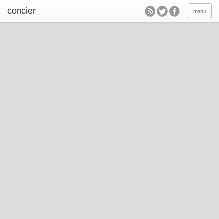
concier
menu