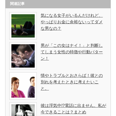
関連記事
気になる女子がいるんだけれど、
やっぱりお金に余裕ないってダメ
な男なの？
男が「この女はナイ！」と判断し
てしまう女性の特徴や行動パター
ン！
情やトラブルとおさらば！彼との
別れを考えたときに考えたいこ
と。
彼は浮気中!?電話に出ません。私が
今できることは？まとめ