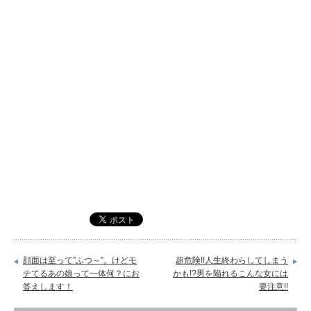
顔面は至って”ふつ～”。けどモ
超危険!!人生終わらしてしまう
テてるあの娘って一体何？にお
かも!?男を陥れるこんな女には
答えします！
要注意!!