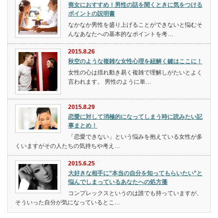
喪女におすすめ！男性の話を聞くときに気をつける
ポイントの説明書
なかなか男性を盛り上げることができないと悩むそ
んなあなたへの基本的なポイントを考…
2015.8.26
秋空のような複雑な女性心理を紐解く鍵はここに！
女性の心は揺れ動き易く複雑で理解しがたいとよく
言われます。 男性のように単…
2015.8.29
恋愛に対して消極的になってしまう時に読みたい記
事まとめ！
「恋愛できない」という悩みを抱えている女性が多
くいますがその人たちの気持ちや考え…
2015.6.25
大好きな相手に”本当の自分を知ってもらいたい”と
悩んでしまっているあなたへの処方箋
コンプレックスというのは誰でも持っていますが、
そういった自分が気になっているとこ…