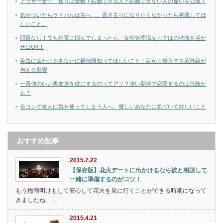
アラサー女子、焦りは禁物！結婚できる人と結婚できない人の違いを公開！
気がついたらライバルは先へ…。置き去りになりたくなかったら実践してほ
しいこと。
問題なし！立ち位置に悩んでしまったら、女性管理職ならではの特徴を活か
せばOK！
美白に命かけるあなたに最低限知ってほしいこと！目から侵入する紫外線が
与える影響
一番仲のいい男友達を彼にするのってアリ？淡い期待で恋愛するのは危険か
も？
合コンで友人に気を使ってしまう人へ。優しいあなたに気づいて欲しいこと
おすすめ記事
2015.7.22
【保存版】花火デートに出かけるなら彼と相談して
一緒に準備するのがコツ！
もう梅雨明けもして安心して花火を見に行くことができる時期になって
きましたね。 …
2015.4.21