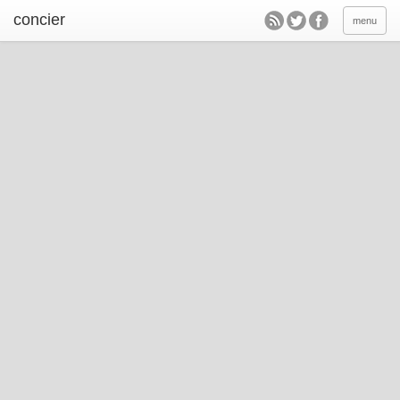
concier
menu