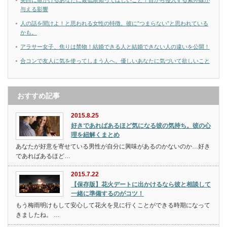
美白に命かけるあなたに最低限知ってほしいこと！目から侵入する紫外線が
与える影響
人の話を聞けよ！と思われる女性の特徴。彼に”つまらない”と思われている
かも。
アラサー女子、焦りは禁物！結婚できる人と結婚できない人の違いを公開！
合コンで友人に気を使ってしまう人へ。優しいあなたに気づいて欲しいこと
おすすめ記事
2015.8.25
好きであればあるほど気になる彼の気持ち。彼の心
理を紐解くまとめ
あなたが好意を寄せている男性が自分に興味があるのかないのか…好き
であればあるほど…
2015.7.22
【保存版】花火デートに出かけるなら彼と相談して
一緒に準備するのがコツ！
もう梅雨明けもして安心して花火を見に行くことができる時期になって
きましたね。 …