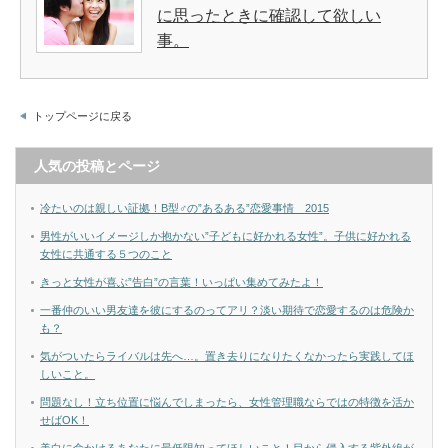
に思ったときに確認して欲しい
事。
トップページに戻る
人気の投稿とページ
冷たいのは親しい証拠！B型♂の”あるある”恋愛事情 2015
男性がいいイメージしか抱かない”子どもに好かれる女性”。子供に好かれる
女性に共通する５つのこと
きっと女性が喜ぶ”告白”の言葉！いっぱい集めてみたよ！
一番仲のいい男友達を彼にするのってアリ？淡い期待で恋愛するのは危険か
も？
気がついたらライバルは先へ…。置き去りになりたくなかったら実践してほ
しいこと。
問題なし！立ち位置に悩んでしまったら、女性管理職ならではの特徴を活か
せばOK！