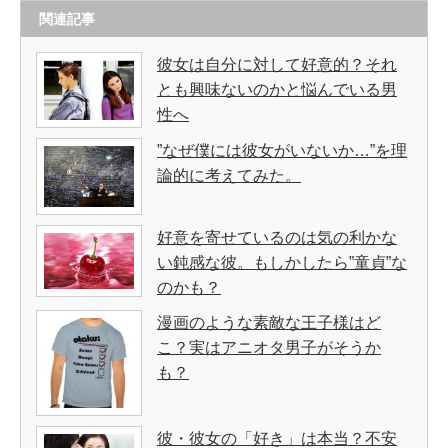
関連記事
彼女は自分に対して好意的？それ
とも興味ないのかと悩んでいる男
性へ
”なぜ僕には彼女がいないか…”を理
論的に考えてみた。
好意を寄せているのは気の利かな
い鈍感な彼。もしかしたら”童貞”な
のかも？
漫画のような素敵な王子様はど
こ？実はアニオタ男子がそうか
も？
彼・彼女の「好き」は本当？不安