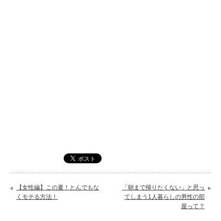
【女性編】この夏！とんでもな
「朝まで帰りたくない」と思っ
くモテる方法！
てしまう1人暮らしの男性の部
屋って？