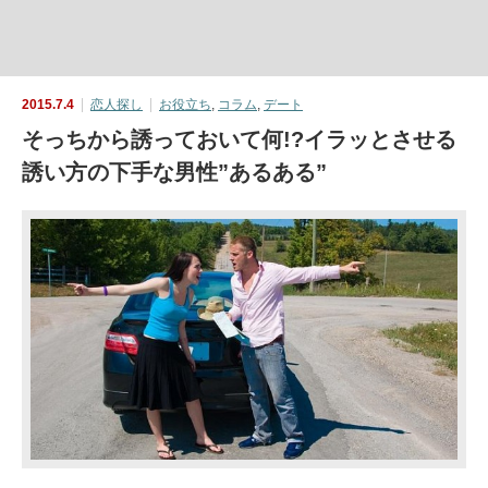
2015.7.4
恋人探し
お役立ち
,
コラム
,
デート
そっちから誘っておいて何!?イラッとさせる
誘い方の下手な男性”あるある”