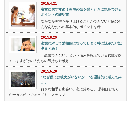
2015.4.21
喪女におすすめ！男性の話を聞くときに気をつける
ポイントの説明書
なかなか男性を盛り上げることができないと悩むそ
んなあなたへの基本的なポイントを考…
2015.8.29
恋愛に対して消極的になってしまう時に読みたい記
事まとめ！
「恋愛できない」という悩みを抱えている女性が多
くいますがその人たちの気持ちや考え…
2015.6.20
”なぜ僕には彼女がいないか…”を理論的に考えてみ
た。
好きな相手と出会い、恋に落ちる。 最初はどちら
か一方の想いであっても、ステップ…