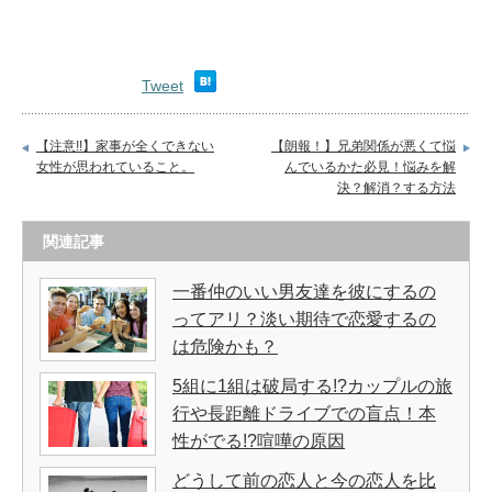
Tweet
【注意!!】家事が全くできない
【朗報！】兄弟関係が悪くて悩
女性が思われていること。
んでいるかた必見！悩みを解
決？解消？する方法
関連記事
一番仲のいい男友達を彼にするの
ってアリ？淡い期待で恋愛するの
は危険かも？
5組に1組は破局する!?カップルの旅
行や長距離ドライブでの盲点！本
性がでる!?喧嘩の原因
どうして前の恋人と今の恋人を比