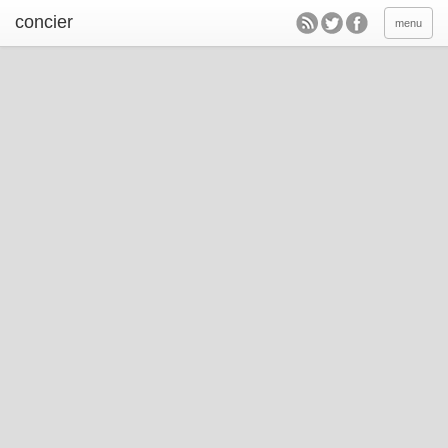
concier
menu