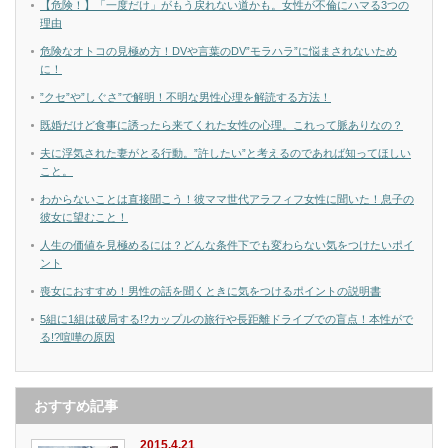
【危険！】「一度だけ」がもう戻れない道かも。女性が不倫にハマる3つの
理由
危険なオトコの見極め方！DVや言葉のDV”モラハラ”に悩まされないため
に！
”クセ”や”しぐさ”で解明！不明な男性心理を解読する方法！
既婚だけど食事に誘ったら来てくれた女性の心理。これって脈ありなの？
夫に浮気された妻がとる行動。”許したい”と考えるのであれば知ってほしい
こと。
わからないことは直接聞こう！彼ママ世代アラフィフ女性に聞いた！息子の
彼女に望むこと！
人生の価値を見極めるには？どんな条件下でも変わらない気をつけたいポイ
ント
喪女におすすめ！男性の話を聞くときに気をつけるポイントの説明書
5組に1組は破局する!?カップルの旅行や長距離ドライブでの盲点！本性がで
る!?喧嘩の原因
おすすめ記事
2015.4.21