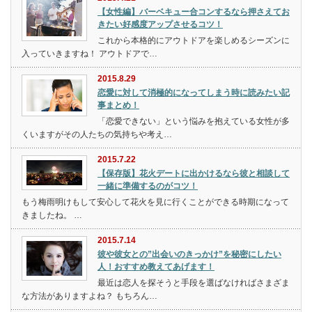
【女性編】バーベキュー合コンするなら押さえてお
きたい好感度アップさせるコツ！
これから本格的にアウトドアを楽しめるシーズンに
入っていきますね！ アウトドアで…
2015.8.29
恋愛に対して消極的になってしまう時に読みたい記
事まとめ！
「恋愛できない」という悩みを抱えている女性が多
くいますがその人たちの気持ちや考え…
2015.7.22
【保存版】花火デートに出かけるなら彼と相談して
一緒に準備するのがコツ！
もう梅雨明けもして安心して花火を見に行くことができる時期になって
きましたね。 …
2015.7.14
彼や彼女との”出会いのきっかけ”を秘密にしたい
人！おすすめ教えてあげます！
最近は恋人を探そうと手段を選ばなければさまざま
な方法がありますよね？ もちろん…