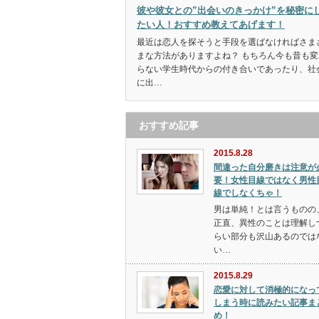
彼や彼女との”出会いのきっかけ”を秘密に
たい人！おすすめ教えてあげます！
最近は恋人を探そうと手段を選ばなければさま
まな方法がありますよね？ もちろん今も昔も変
らない学生時代からの付き合いであったり、社
に出…
おすすめ記事
2015.8.28
間違った自分磨きは注意が
要！女性目線ではなく男性
線でしなくちゃ！
男は単純！とは言うものの
正直、異性のことは理解し
らい部分も沢山あるのでは
い…
2015.8.29
恋愛に対して消極的になっ
しまう時に読みたい記事ま
め！