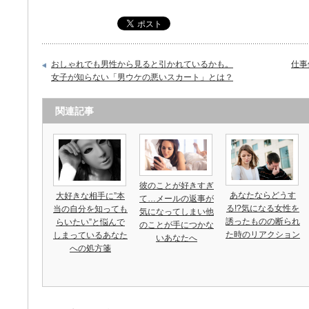
おしゃれでも男性から見ると引かれているかも。
仕事
女子が知らない「男ウケの悪いスカート」とは？
関連記事
彼のことが好きすぎ
あなたならどうす
大好きな相手に”本
て…メールの返事が
る!?気になる女性を
当の自分を知っても
気になってしまい他
誘ったものの断られ
らいたい”と悩んで
のことが手につかな
た時のリアクション
しまっているあなた
いあなたへ
への処方箋