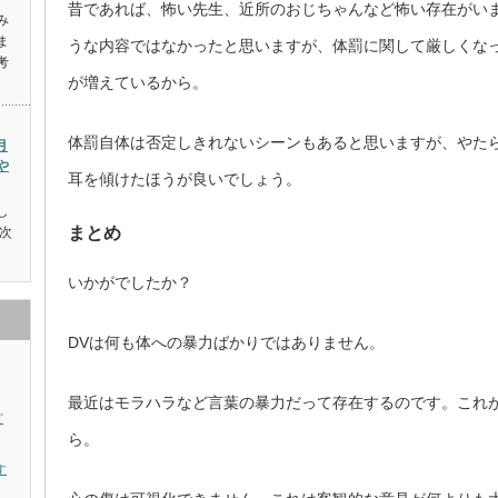
昔であれば、怖い先生、近所のおじちゃんなど怖い存在がい
み
ま
うな内容ではなかったと思いますが、体罰に関して厳しくな
考
が増えているから。
体罰自体は否定しきれないシーンもあると思いますが、やた
月
や
耳を傾けたほうが良いでしょう。
し
まとめ
次
いかがでしたか？
DVは何も体への暴力ばかりではありません。
最近はモラハラなど言葉の暴力だって存在するのです。これ
ど
ら。
す