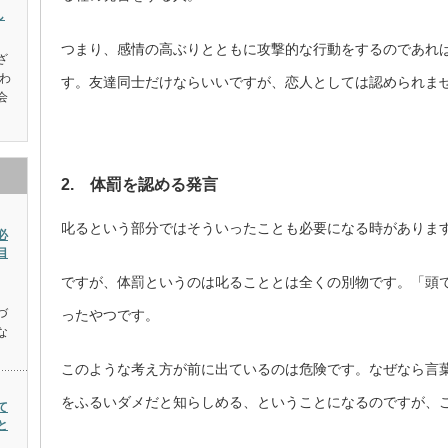
し
つまり、感情の高ぶりとともに攻撃的な行動をするのであれ
ざ
わ
す。友達同士だけならいいですが、恋人としては認められま
会
2. 体罰を認める発言
叱るという部分ではそういったことも必要になる時がありま
必
目
ですが、体罰というのは叱ることとは全くの別物です。「頭
、
づ
ったやつです。
な
このような考え方が前に出ているのは危険です。なぜなら言
をふるいダメだと知らしめる、ということになるのですが、
て
と