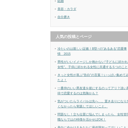
結婚
美容・カラダ
自分磨き
人気の投稿とページ
冷たいのは親しい証拠！B型♂の”あるある”恋愛事
情 2015
男性がいいイメージしか抱かない”子どもに好かれ
女性”。子供に好かれる女性に共通する５つのこと
きっと女性が喜ぶ”告白”の言葉！いっぱい集めて
たよ！
一番仲のいい男友達を彼にするのってアリ？淡い
待で恋愛するのは危険かも？
気がついたらライバルは先へ…。置き去りになり
くなかったら実践してほしいこと。
問題なし！立ち位置に悩んでしまったら、女性管
職ならではの特徴を活かせばOK！
美白に命かけるあなたに最低限知ってほしいこと