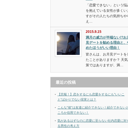
「恋愛できない」という悩
を抱えている女性が多くい
すがその人たちの気持ちや
え…
2015.9.15
満月の威力が半端ない!?お
見デートを勧める理由と、
めたほうがいい理由！
皆さんは、お月見デートを
たことがありますか？ 天気
第ではありますが、満…
最近の投稿
【悲報！】恋をするにも恋愛をするにも”いいこ
と”ばかりでない現実とは？
こんな”彼”は友達に紹介できない！紹介できない
ころか信用できない！
気があるはずなのに恋愛に至らない社内恋愛に対
る男性の考え方