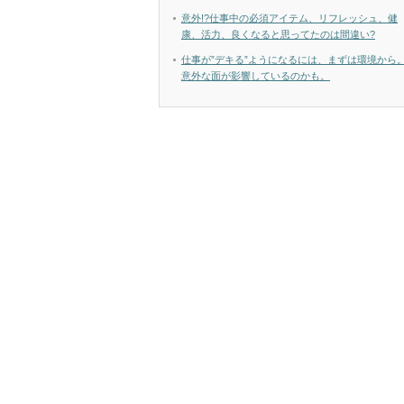
意外!?仕事中の必須アイテム、リフレッシュ、健
康、活力、良くなると思ってたのは間違い?
仕事が”デキる”ようになるには、まずは環境から
意外な面が影響しているのかも。