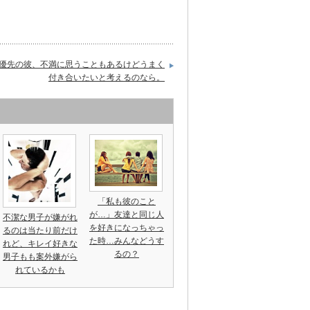
優先の彼、不満に思うこともあるけどうまく
付き合いたいと考えるのなら。
「私も彼のこと
が…」友達と同じ人
不潔な男子が嫌がれ
を好きになっちゃっ
るのは当たり前だけ
た時…みんなどうす
れど、キレイ好きな
るの？
男子もも案外嫌がら
れているかも