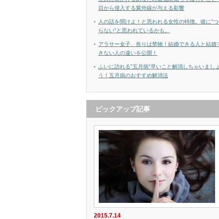
目から侵入する紫外線が与える影響
人の話を聞けよ！と思われる女性の特徴。彼に”つ
らない”と思われているかも。
アラサー女子、焦りは禁物！結婚できる人と結婚
きない人の違いを公開！
ふいに訪れる”五月病”早いこと解消しちゃいまし
う！五月病のおすすめ解消法
ピックアップ記事
2015.7.14