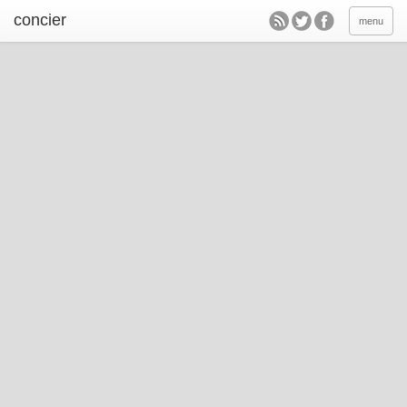
concier
menu