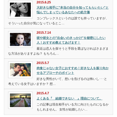
2015.6.25
大好きな相手に”本当の自分を知ってもらいたい”と
悩んでしまっているあなたへの処方箋
コンプレックスというのは誰でも持っていますが、
そういった自分が気になっているとこ…
2015.7.14
彼や彼女との”出会いのきっかけ”を秘密にしたい
人！おすすめ教えてあげます！
最近は恋人を探そうと手段を選ばなければさまざま
な方法がありますよね？ もちろん…
2015.5.7
肉食じゃない女子におすすめ！好きな人を振り向か
せるアプローチのポイント
好きな男性がいて、想いを告げるのは怖いし･･･と
考えている女子はいますか？ 想…
2015.4.7
よくある『 結婚できない 』理由について。
この記事は現在相手がいる方に向けたものになるか
もしれません。 女性が結婚したい…