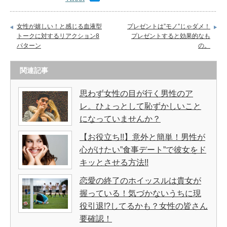
女性が嬉しい！と感じる血液型
プレゼントは”モノ”じゃダメ！
トークに対するリアクション8
プレゼントすると効果的なも
パターン
の。
関連記事
思わず女性の目が行く男性のア
レ。ひょっとして恥ずかしいこと
になっていませんか？
【お役立ち!!】意外と簡単！男性が
心がけたい”食事デート”で彼女をド
キッとさせる方法!!
恋愛の終了のホイッスルは貴女が
握っている！気づかないうちに現
役引退!?してるかも？女性の皆さん
要確認！