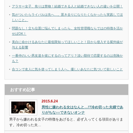
アラサー女子、焦りは禁物！結婚できる人と結婚できない人の違いを公開！
気がついたらライバルは先へ…。置き去りになりたくなかったら実践してほ
しいこと。
問題なし！立ち位置に悩んでしまったら、女性管理職ならではの特徴を活か
せばOK！
美白に命かけるあなたに最低限知ってほしいこと！目から侵入する紫外線が
与える影響
一番仲のいい男友達を彼にするのってアリ？淡い期待で恋愛するのは危険か
も？
合コンで友人に気を使ってしまう人へ。優しいあなたに気づいて欲しいこと
おすすめ記事
2015.6.24
男性に嫌われる女はなんと…!?冷め切った夫婦であ
りがちな○○できないオンナ
男子から嫌われる女子の特徴をあげると、必ず入ってくる項目がありま
す。冷め切った夫…