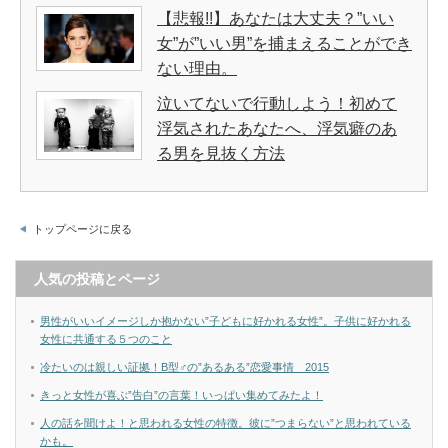
【悲報!!】あなたは大丈夫？”いい
女”が”いい男”を捕まえることができ
ない理由。
泣いてないで行動しよう！初めて
浮気されたあなたへ、浮気癖のあ
る男を見抜く方法
トップページに戻る
人気の投稿とページ
男性がいいイメージしか抱かない”子どもに好かれる女性”。子供に好かれる
女性に共通する５つのこと
冷たいのは親しい証拠！B型♂の”あるある”恋愛事情 2015
きっと女性が喜ぶ”告白”の言葉！いっぱい集めてみたよ！
人の話を聞けよ！と思われる女性の特徴。彼に”つまらない”と思われている
かも。