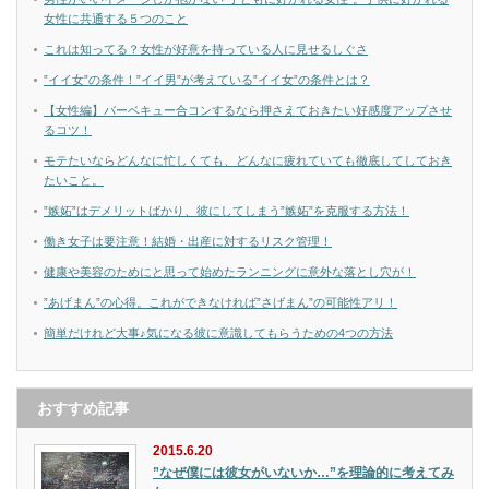
女性に共通する５つのこと
これは知ってる？女性が好意を持っている人に見せるしぐさ
”イイ女”の条件！”イイ男”が考えている”イイ女”の条件とは？
【女性編】バーベキュー合コンするなら押さえておきたい好感度アップさせ
るコツ！
モテたいならどんなに忙しくても、どんなに疲れていても徹底してしておき
たいこと。
”嫉妬”はデメリットばかり、彼にしてしまう”嫉妬”を克服する方法！
働き女子は要注意！結婚・出産に対するリスク管理！
健康や美容のためにと思って始めたランニングに意外な落とし穴が！
”あげまん”の心得。これができなければ”さげまん”の可能性アリ！
簡単だけれど大事♪気になる彼に意識してもらうための4つの方法
おすすめ記事
2015.6.20
”なぜ僕には彼女がいないか…”を理論的に考えてみ