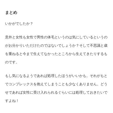
まとめ
いかがでしたか？
意外と女性も女性で男性の体毛というのは気にしているというの
がお分かりいただけたのではないでしょうか？そして不思議と歳
を重ねると今まで生えてなかったところから生えてきたりするも
のです。
もし気になるようであれば処理したほうがいいかも。それがもと
でコンプレックスを抱えてしまうことも少なくありません。どう
せであれば女性に受け入れられるぐらいには処理しておきたいで
すよね！