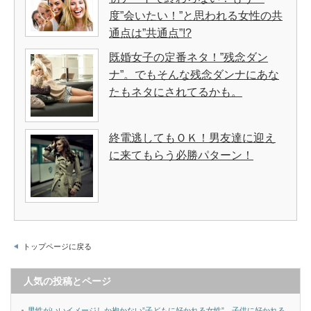
度”会いたい！”と思われる女性の共
通点は”共通点”!?
既婚女子の定番ネタ！”残念ダン
ナ”。でもそんな残念ダンナにあな
たもネタにされてるかも。
終電逃してもＯＫ！男友達に迎え
に来てもらう必勝パターン！
トップページに戻る
人気の投稿とページ
男性がいいイメージしか抱かない”子どもに好かれる女性”。子供に好かれる