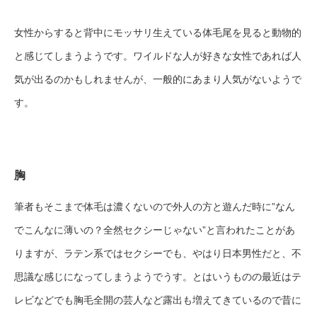
女性からすると背中にモッサリ生えている体毛尾を見ると動物的
と感じてしまうようです。ワイルドな人が好きな女性であれば人
気が出るのかもしれませんが、一般的にあまり人気がないようで
す。
胸
筆者もそこまで体毛は濃くないので外人の方と遊んだ時に”なん
でこんなに薄いの？全然セクシーじゃない”と言われたことがあ
りますが、ラテン系ではセクシーでも、やはり日本男性だと、不
思議な感じになってしまうようでうす。とはいうものの最近はテ
レビなどでも胸毛全開の芸人など露出も増えてきているので昔に