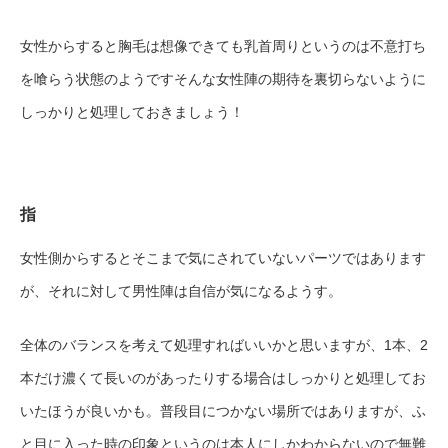
女性からすると胸毛は想像できても乳首周りというのは不意打ち
を喰らう状態のようですそんな女性陣の期待を裏切らないように
しっかりと処理しておきましょう！
指
女性側からするとそこまで気にされていないパーツではあります
が、それに対して男性陣は自信が気になるようす。
全体のバランスを考えて処理すればいいかと思いますが、1本、2
本だけ濃くて長いのがあったりする場合はしっかりと処理してお
いたほうが良いかも。普段目につかない場所ではありますが、ふ
と目に入った時の印象というのは本人にしかわからないので無難