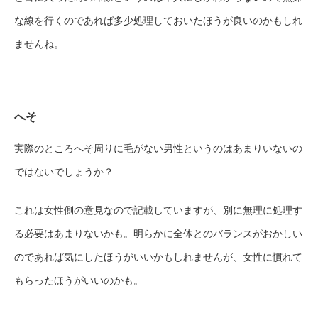
な線を行くのであれば多少処理しておいたほうが良いのかもしれ
ませんね。
へそ
実際のところへそ周りに毛がない男性というのはあまりいないの
ではないでしょうか？
これは女性側の意見なので記載していますが、別に無理に処理す
る必要はあまりないかも。明らかに全体とのバランスがおかしい
のであれば気にしたほうがいいかもしれませんが、女性に慣れて
もらったほうがいいのかも。