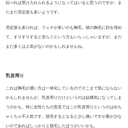
比べれば受け入れられるようになってはいると思うのですが、ま
だまだ否定派も多いようです。
否定派も多ければ、フェチが多いのも胸毛。彼の胸毛に顔を埋め
て、すりすりすると安らぐという方もいらっしゃいますが、まだ
まだ多くは人気がないのかもしれませんね。
乳首周り
これは胸毛が濃い方は一体化しているのでそこまで気にならない
かもしれませんが、乳首周りだけというのは結構気になってしま
うのかも。特に女性たちの意見ではこの乳首周りというのはめち
ゃくちゃ不人気です。脱毛するとなると少し痛いですが量が少な
いのであればしっかりと脱毛したほうがいいかも。