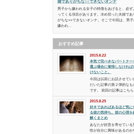
婦でありがちな○○できないオンナ
男子から嫌われる女子の特徴をあげると、必ず
ってくる項目があります。冷め切った夫婦であ
がちな○○できないオンナ。そこで今回は、男子
嫌われ…
おすすめ記事
2015.6.22
本気で完ぺきなパートナー
選ぶ場合に覚悟しなければ
けないこと。
今回は以前にお話させてい
だいた記事の第２弾的なも
です。 前回の記事はこちら
2015.8.25
好きであればあるほど気に
る彼の気持ち。彼の心理を
解くまとめ
あなたが好意を寄せている
性が自分に興味があるのか