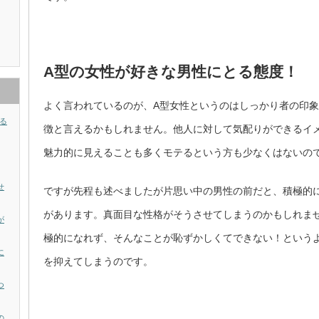
A型の女性が好きな男性にとる態度！
よく言われているのが、A型女性というのはしっかり者の印
る
徴と言えるかもしれません。他人に対して気配りができるイ
魅力的に見えることも多くモテるという方も少なくはないの
せ
ですが先程も述べましたが片思い中の男性の前だと、積極的
があります。真面目な性格がそうさせてしまうのかもしれま
が
極的になれず、そんなことが恥ずかしくてできない！という
に
を抑えてしまうのです。
つ
の