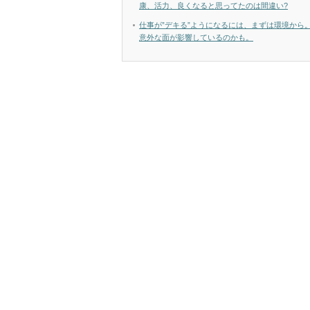
康、活力、良くなると思ってたのは間違い?
仕事が”デキる”ようになるには、まずは環境から
意外な面が影響しているのかも。