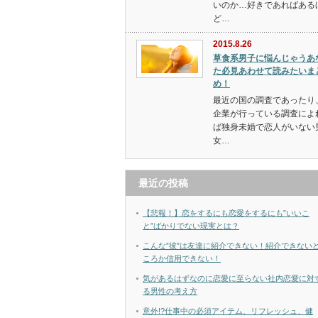
いのか…好きであればある
ど…
2015.8.26
草食系男子に悩んじゃうあ
た必見あわせて読みたいま
め！
最近の国の調査であったり
企業が行っている調査によ
ば独身未婚で恋人がいない
女…
最近の投稿
【悲報！】恋をするにも恋愛をするにも”いいこ
と”ばかりでない現実とは？
こんな”彼”は友達に紹介できない！紹介できない
ころか信用できない！
気があるはずなのに恋愛に至らない社内恋愛に対
る男性の考え方
意外!?仕事中の必須アイテム、リフレッシュ、健