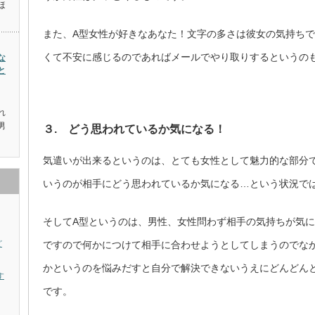
ほ
また、A型女性が好きなあなた！文字の多さは彼女の気持ち
くて不安に感じるのであればメールでやり取りするというの
な
と
、
れ
男
３. どう思われているか気になる！
気遣いが出来るというのは、とても女性として魅力的な部分
いうのが相手にどう思われているか気になる…という状況で
そしてA型というのは、男性、女性問わず相手の気持ちが気
ですので何かにつけて相手に合わせようとしてしまうのでな
ど
かというのを悩みだすと自分で解決できないうえにどんどん
す
です。