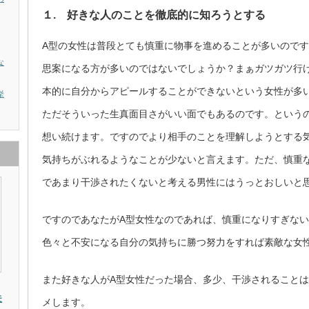
１. 好きな人のことを徹底的に知ろうとする
A型の女性は普段とても慎重に物事を進めることが多いので
な
思案になる方が多いのではないでしょうか？まぁガツガツ行
本的に自分からアピールすることができないという女性が多
挙
ただそういった生真面目さがいい面でもあるのです。という
想い続けます。ですのでより相手のことを理解しようとする
気持ちがぶれるようなことが少ないと言えます。ただ、慎重
であまり干渉されたくないと考える男性にはうっとおしいと
ですのであなたがA型女性なのであれば、慎重になりすぎな
色々と不安になる自分の気持ちに勝つ努力をすれば素敵な女
また好きな人がA型女性だった場合、多少、干渉されること
夫
メします。