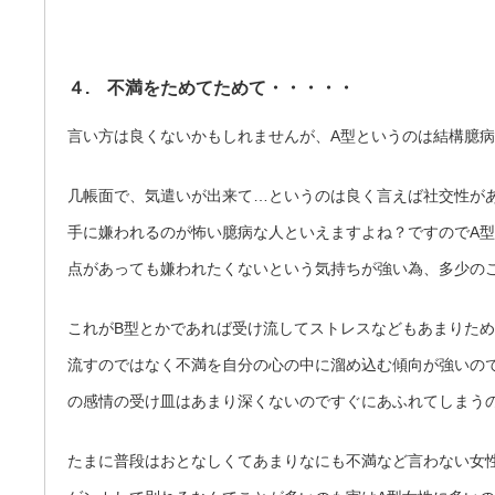
４. 不満をためてためて・・・・・
言い方は良くないかもしれませんが、A型というのは結構臆
几帳面で、気遣いが出来て…というのは良く言えば社交性が
手に嫌われるのが怖い臆病な人といえますよね？ですのでA
点があっても嫌われたくないという気持ちが強い為、多少の
これがB型とかであれば受け流してストレスなどもあまりため
流すのではなく不満を自分の心の中に溜め込む傾向が強いの
の感情の受け皿はあまり深くないのですぐにあふれてしまう
たまに普段はおとなしくてあまりなにも不満など言わない女