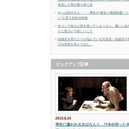
失恋した時の乗り切り方
やっぱ好きかも・・・男性が"彼女と職場恋愛した
い"と思う女性の特徴
合コンで友人に気を使ってしまう人へ。優しいあ
たに気づいて欲しいこと
結婚式を挙げようか悩んでいる方必見！結婚式を
げる意味を考えてみた。
ピックアップ記事
2015.6.24
男性に嫌われる女はなんと…!?冷め切った