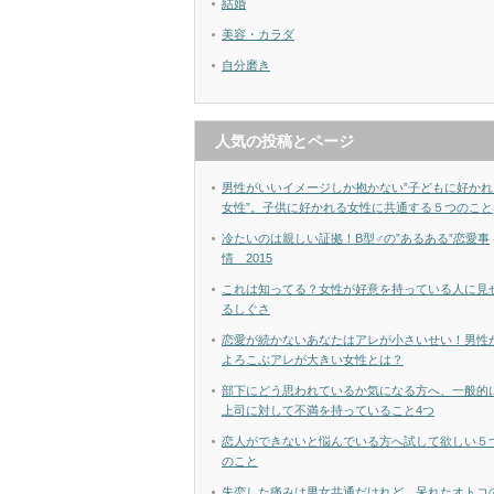
結婚
美容・カラダ
自分磨き
人気の投稿とページ
男性がいいイメージしか抱かない”子どもに好かれ
女性”。子供に好かれる女性に共通する５つのこと
冷たいのは親しい証拠！B型♂の”あるある”恋愛事
情 2015
これは知ってる？女性が好意を持っている人に見
るしぐさ
恋愛が続かないあなたはアレが小さいせい！男性
よろこぶアレが大きい女性とは？
部下にどう思われているか気になる方へ、一般的
上司に対して不満を持っていること4つ
恋人ができないと悩んでいる方へ試して欲しい５
のこと
失恋した痛みは男女共通だけれど、呆れたオトコ