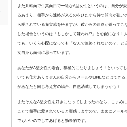
また几帳面で生真面目で一途なA型女性というのは、自分が
。
るあまり、相手から連絡が来るのをひたすら待つ傾向が強い
ら愛されている充実感を得ますが、彼からの連絡が返ってこ
した場合というのは「もしかして嫌われ!?」と心配になり１
でも、いくら心配になっても「なんで連絡くれないの？」と
女自身も面倒に思っています。
あなたがA型女性の場合、積極的になりましょう！といって
いても仕方ありませんの自分からメールやLINEなどはでき
があなたと同じ考え方の場合、自然消滅してしまうかも？
またそんなA型女性を好きになってしまったのなら、こまめ
ことで相手は愛されていると実感しますので、まめにメールや
でもいいのでしてあげると効果的です。