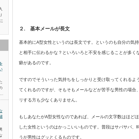
入
り
に
２. 基本メールが長文
基本的にA型女性というのは長文です。というのも自分の気
と相手に伝わるかな？といろいろと不安を感じることが多く
癖があるのです。
を
い
ですのでそういった気持ちをしっかりと受け取ってくれるよう
た
の
てくれるのですが、そもそもメールなどが苦手な男性の場合
…
リする方も少なくありません。
な
もしあなたがA型女性なのであれば、メールの文字数はほど
紐
した女性というのはかっこいいものです。普段はサバサバ、
男
な
うが男性はグッとくるものです。