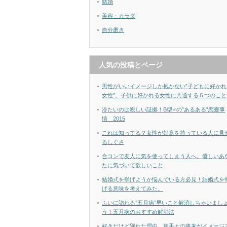
結婚
美容・カラダ
自分磨き
人気の投稿とページ
男性がいいイメージしか抱かない”子どもに好かれ
女性”。子供に好かれる女性に共通する５つのこと
冷たいのは親しい証拠！B型♂の”あるある”恋愛事
情 2015
これは知ってる？女性が好意を持っている人に見
るしぐさ
合コンで友人に気を使ってしまう人へ。優しいあ
たに気づいて欲しいこと
結婚式を挙げようか悩んでいる方必見！結婚式を
げる意味を考えてみた。
ふいに訪れる”五月病”早いこと解消しちゃいまし
う！五月病のおすすめ解消法
好きだけど別れた理由。相手との将来がイメージ