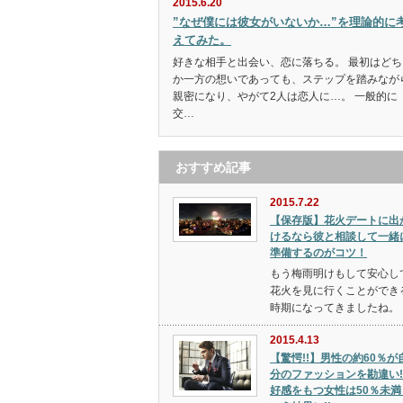
2015.6.20
”なぜ僕には彼女がいないか…”を理論的に
えてみた。
好きな相手と出会い、恋に落ちる。 最初はどち
か一方の想いであっても、ステップを踏みなが
親密になり、やがて2人は恋人に…。 一般的に
交…
おすすめ記事
2015.7.22
【保存版】花火デートに出
けるなら彼と相談して一緒
準備するのがコツ！
もう梅雨明けもして安心し
花火を見に行くことができ
時期になってきましたね。 
2015.4.13
【驚愕!!】男性の約60％が
分のファッションを勘違い!
好感をもつ女性は50％未満