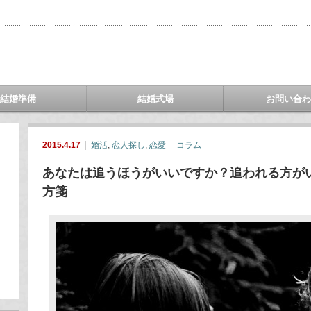
結婚準備
結婚式場
お問い合
2015.4.17
婚活
,
恋人探し
,
恋愛
コラム
あなたは追うほうがいいですか？追われる方が
方箋