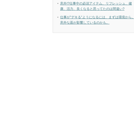
意外!?仕事中の必須アイテム、リフレッシュ、健
康、活力、良くなると思ってたのは間違い?
仕事が”デキる”ようになるには、まずは環境から
意外な面が影響しているのかも。