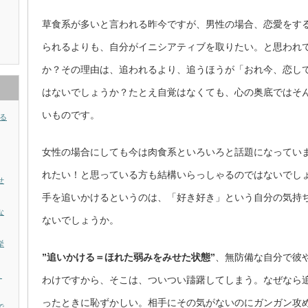
草食系が多いと言われる昨今ですが、男性の場合、恋愛をす
られるよりも、自分がイニシアティブを取りたい。と思われ
か？その理由は、追われるより、追うほうが「おれ今、恋し
はないでしょうか？たとえ自覚はなくても、心の奥底ではそ
いものです。
る
女性の場合にしても今は肉食系といろいろと話題になってい
れたい！と思っている方も結構いらっしゃるのではないでし
せ
手を追いかけるというのは、「好き好き」という自分の気持
な
ないでしょうか。
挙
”追いかける＝ほれた弱みをみせた状態”
、無防備な自分で彼
ょ
わけですから、そこは、ついつい躊躇してしまう。なぜなら
ったときに恥ずかしい。相手にその気がないのにガンガン攻
で