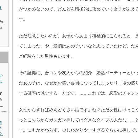
考
がつかめないので、どんどん積極的に攻めていく女子がふえ
す。
ら
ら
ただ注意したいのが、女子からあまり積極的にこられると、
てしまった。や、最初はあの子いいなと思っていたけど、だ
ど経験をした男性もいます。
その証拠に、合コンや友人からの紹介、婚活パーティーとい
か
に
た女の子は、なぜかお笑い要員になってしまったり、場の盛
する確率は減少する一方です。……これでは、恋愛のチャン
て
る
…
女性からすればめんどくさい話ですよね？ただ女性はけっこ
っとこちらからガンガン押してはダメなタイプの人だな……
自
!
す。にもかかわらず、少しわかりやすすぎるぐらいに押して
と