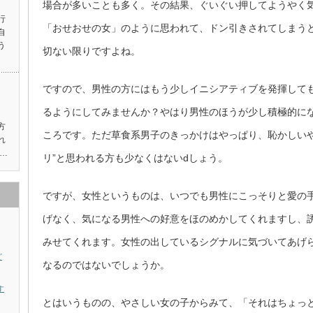
場合が多いことも多く。その結果、ぐいぐい押してようやく
行
「おせおせの女」のように思われて、ドン引きされてしまう
自
う
切ない限りですよね。
ですので、男性の方にはもう少しイニシアティブを発揮して
るようにしてみませんか？やはり男性のほうが少し積極的に
方
ころです。ただ草食系男子のきっかけはやっぱり、恥かしいや
れ
…
リ”と思われる方も少なくはないdしょう。
ですが、女性というものは、いつでも男性にこっそりと愛の
げなく、気になる男性への好意をほのめかしてくれますし、
みせてくれます。女性の出しているシグナルに気づいてあげ
ど
なるのではないでしょうか。
す
とはいうものの、やさしい女の子からみて、「それはちょっ