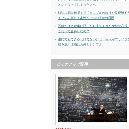
きなくなってしまった方へ
5組に1組は破局する!?カップルの旅行や長距離ド
イブでの盲点！本性がでる!?喧嘩の原因
既婚だけど食事に誘ったら来てくれた女性の心理
これって脈ありなの？
誰にでもできるわけでないけど、美人がブサイク
彼を選ぶ理由は意外とシンプル。
ピックアップ記事