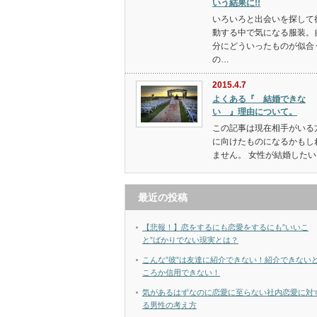
いう結果に!!
いろいろと出会いを探して
動する中で気になる服装。
分にどういったものが似合
の…
2015.4.7
よくある『 結婚できな
い 』理由について。
この記事は現在相手がいる
に向けたものになるかもし
ません。 女性が結婚したい
最近の投稿
【悲報！】恋をするにも恋愛をするにも”いいこ
と”ばかりでない現実とは？
こんな”彼”は友達に紹介できない！紹介できない
ころか信用できない！
気があるはずなのに恋愛に至らない社内恋愛に対
る男性の考え方