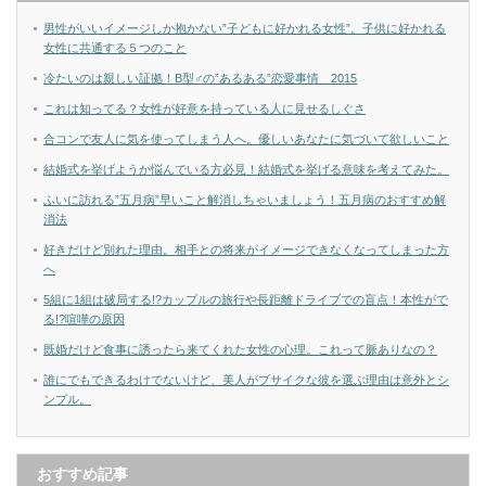
男性がいいイメージしか抱かない”子どもに好かれる女性”。子供に好かれる
女性に共通する５つのこと
冷たいのは親しい証拠！B型♂の”あるある”恋愛事情 2015
これは知ってる？女性が好意を持っている人に見せるしぐさ
合コンで友人に気を使ってしまう人へ。優しいあなたに気づいて欲しいこと
結婚式を挙げようか悩んでいる方必見！結婚式を挙げる意味を考えてみた。
ふいに訪れる”五月病”早いこと解消しちゃいましょう！五月病のおすすめ解
消法
好きだけど別れた理由。相手との将来がイメージできなくなってしまった方
へ
5組に1組は破局する!?カップルの旅行や長距離ドライブでの盲点！本性がで
る!?喧嘩の原因
既婚だけど食事に誘ったら来てくれた女性の心理。これって脈ありなの？
誰にでもできるわけでないけど、美人がブサイクな彼を選ぶ理由は意外とシ
ンプル。
おすすめ記事