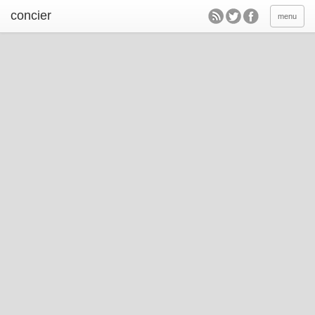
concier
menu