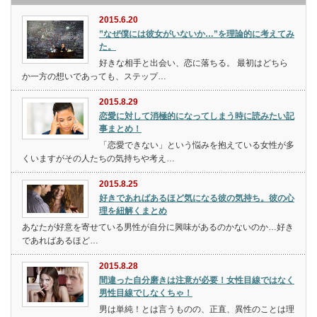
2015.6.20
”なぜ僕には彼女がいないか…”を理論的に考えてみ
た。
好きな相手と出会い、恋に落ちる。 最初はどちら
か一方の想いであっても、ステップ…
2015.8.29
恋愛に対して消極的になってしまう時に読みたい記
事まとめ！
「恋愛できない」という悩みを抱えている女性が多
くいますがその人たちの気持ちや考え…
2015.8.25
好きであればあるほど気になる彼の気持ち。彼の心
理を紐解くまとめ
あなたが好意を寄せている男性が自分に興味があるのかないのか…好き
であればあるほど…
2015.8.28
間違った自分磨きは注意が必要！女性目線ではなく
男性目線でしなくちゃ！
男は単純！とは言うものの、正直、異性のことは理