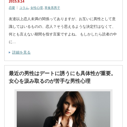
2015.9.14
恋愛
コラム
,
女性心理
,
草食系男子
友達以上恋人未満の関係ってありますが、お互いに異性として意
識してはいるものの、恋人？そう思えるような決定打はなくて、
何とも言えない期間を指す言葉ですよね。 もしかしたら読者の中
に…
詳細を見る
最近の男性はデートに誘うにも具体性が重要。
女心を汲み取るのが苦手な男性心理